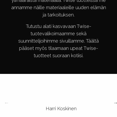
ylimääräistä materiaalia. Twise tuotteissa me
annamme näille materiaaleille uuden elämän
ja tarkoituksen.
Tutustu alati kasvavaan Twise-
tuotevalikoimaamme sekä
suunnittelijoihimme sivuillamme. Täältä
pääset myös tilaamaan upeat Twise-
tuotteet suoraan kotiisi.
Harri Koskinen