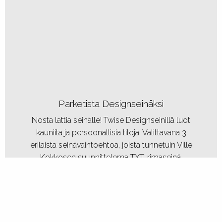
Parketista Designseinäksi
Nosta lattia seinälle! Twise Designseinillä luot
kauniita ja persoonallisia tiloja. Valittavana 3
erilaista seinävaihtoehtoa, joista tunnetuin Ville
Kokkosen suunnittelema TXT-rimaseinä.
TUTUSTU DESIGNSEINIIN