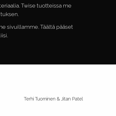
eriaalia. Twise tuotteissa me
ituksen.
e sivuillamme. Täältä pääset
isi.
Terhi Tuominen & Jitan Patel
Ai