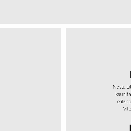
Nosta lat
kauniita
erilais
Vil