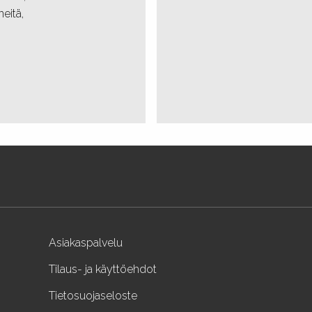
eitä,
Asiakaspalvelu
Tilaus- ja käyttöehdot
Tietosuojaseloste