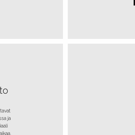
to
tavat
sa ja
iaali
aikaa,