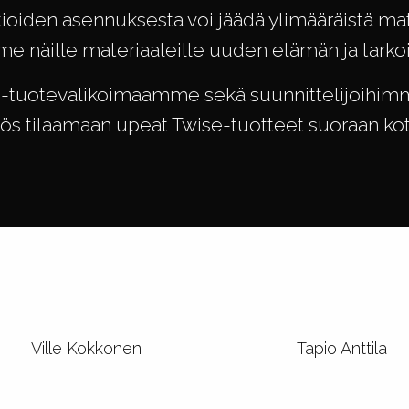
tioiden asennuksesta voi jäädä ylimääräistä mat
 näille materiaaleille uuden elämän ja tarko
se-tuotevalikoimaamme sekä suunnittelijoihimm
s tilaamaan upeat Twise-tuotteet suoraan koti
Ville Kokkonen
Tapio Anttila