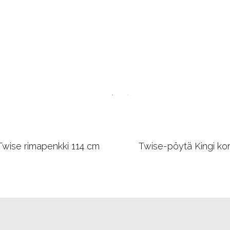
Twise rimapenkki 114 cm
Twise-pöytä Kingi ko
Huonekalut