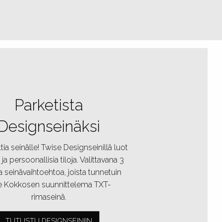
Parketista
Designseinäksi
tia seinälle! Twise Designseinillä luot
 ja persoonallisia tiloja. Valittavana 3
ta seinävaihtoehtoa, joista tunnetuin
le Kokkosen suunnittelema TXT-
rimaseinä.
TUTUSTU DESIGNSEINIIN