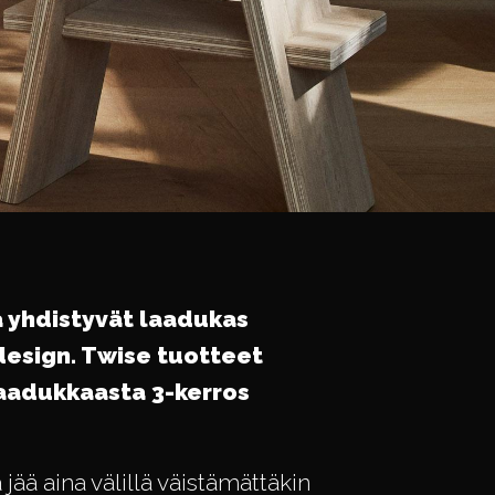
a yhdistyvät laadukas
design. Twise tuotteet
laadukkaasta 3-kerros
jää aina välillä väistämättäkin