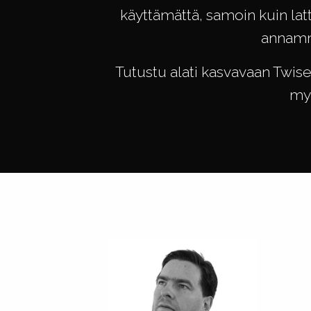
käyttämättä, samoin kuin lat
annamme
Tutustu alati kasvavaan Twi
myö