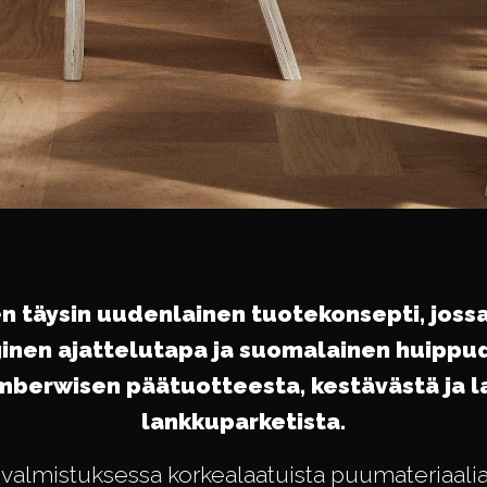
 täysin uudenlainen tuotekonsepti, joss
inen ajattelutapa ja suomalainen huippu
mberwisen päätuotteesta, kestävästä ja 
lankkuparketista.
 valmistuksessa korkealaatuista puumateriaalia 