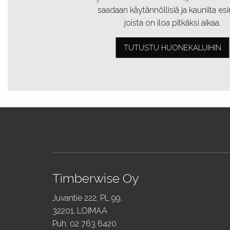
saadaan käytännöllisiä ja kauniita esin
joista on iloa pitkäksi aikaa.
TUTUSTU HUONEKALUIHIN
Timberwise Oy
Juvantie 222, PL 99,
32201, LOIMAA
Puh: 02 763 6420