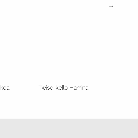
rkea
Twise-kello Hamina
Sisustus