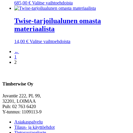
valinnat
Tällä
685,00
€
Valitse vaihtoehdoista
tuotteen
tuotteella
sivulla.
on
useampi
Twise-tarjoilualunen omasta
muunnelma.
materiaalista
Voit
tehdä
valinnat
Tällä
14,00
€
Valitse vaihtoehdoista
tuotteen
tuotteella
sivulla.
←
on
1
useampi
2
muunnelma.
Voit
tehdä
valinnat
tuotteen
Timberwise Oy
sivulla.
Juvantie 222, PL 99,
32201, LOIMAA
Puh: 02 763 6420
Y-tunnus: 1109113-9
Asiakaspalvelu
Tilaus- ja käyttöehdot
Tietosuojaseloste