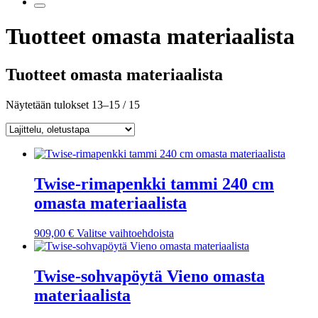
Tuotteet omasta materiaalista
Tuotteet omasta materiaalista
Näytetään tulokset 13–15 / 15
Twise-rimapenkki tammi 240 cm
omasta materiaalista
Tällä
909,00
€
Valitse vaihtoehdoista
tuotteella
on
useampi
Twise-sohvapöytä Vieno omasta
muunnelma.
materiaalista
Voit
tehdä