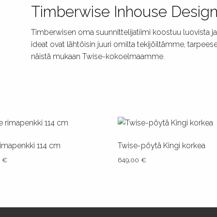
Timberwise Inhouse Desig
Timberwisen oma suunnittelijatiimi koostuu luovista ja
ideat ovat lähtöisin juuri omilta tekijöiltämme, tarpe
näistä mukaan Twise-kokoelmaamme.
rimapenkki 114 cm
Twise-pöytä Kingi korkea
0
€
649,00
€
lla
pi