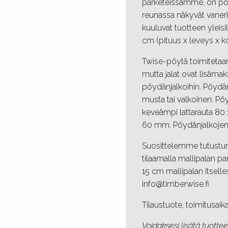
parketeissamme, on pöy
reunassa näkyvät vaneri
kuuluvat tuotteen yleis
cm (pituus x leveys x k
Twise-pöytä toimitetaan 
mutta jalat ovat lisäma
pöydänjalkoihin. Pöydän
musta tai valkoinen. Pöy
keveämpi lattarauta 80
60 mm. Pöydänjalkojen
Suosittelemme tutustum
tilaamalla mallipalan par
15 cm mallipalan itselle
info@timberwise.fi
Tilaustuote, toimitusaika
Voidaksesi lisätä tuotteen