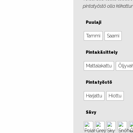
pintatyöstö olla klikattun
Puulaji
Tammi
Saarni
Pintakäsittely
Mattalakattu
Öljyva
Pintatyöstö
Harjattu
Hiottu
Sävy