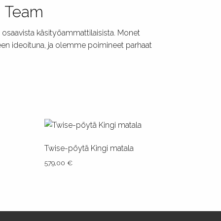
n Team
 osaavista käsityöammattilaisista. Monet
eseen ideoituna, ja olemme poimineet parhaat
Twise-pöytä Kingi matala
579,00
€
Tällä
tuotteella
on
useampi