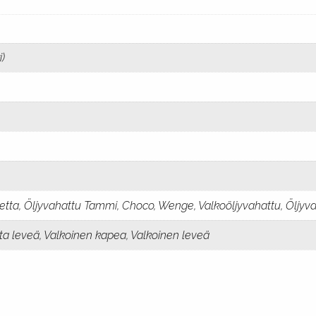
i)
hetta, Öljyvahattu Tammi, Choco, Wenge, Valkoöljyvahattu, Öljyv
sta leveä, Valkoinen kapea, Valkoinen leveä