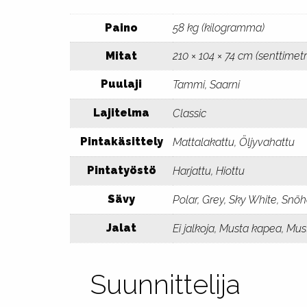
Paino
58 kg (kilogramma)
Mitat
210 × 104 × 74 cm (senttimetr
Puulaji
Tammi, Saarni
Lajitelma
Classic
Pintakäsittely
Mattalakattu, Öljyvahattu
Pintatyöstö
Harjattu, Hiottu
Sävy
Polar, Grey, Sky White, Snö
Jalat
Ei jalkoja, Musta kapea, Mu
Suunnittelija