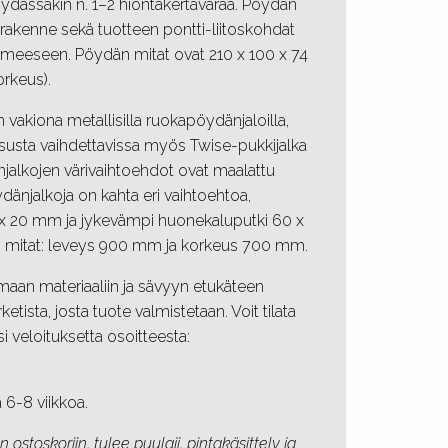
dässäkin n. 1–2 hiontakertavaraa. Pöydän
rakenne sekä tuotteen pontti-liitoskohdat
ilmeeseen. Pöydän mitat ovat 210 x 100 x 74
orkeus).
vakiona metallisilla ruokapöydänjaloilla,
ksusta vaihdettavissa myös Twise-pukkijalka
jalkojen värivaihtoehdot ovat maalattu
dänjalkoja on kahta eri vaihtoehtoa,
 x 20 mm ja jykevämpi huonekaluputki 60 x
 mitat: leveys 900 mm ja korkeus 700 mm.
aan materiaaliin ja sävyyn etukäteen
ketista, josta tuote valmistetaan. Voit tilata
si veloituksetta osoitteesta:
 6-8 viikkoa.
 ostoskoriin, tulee puulaji, pintakäsittely ja