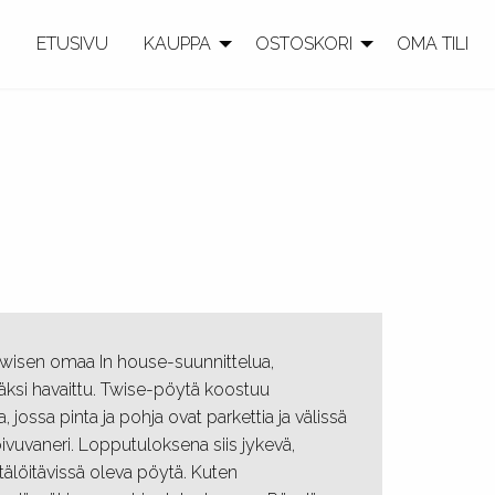
ETUSIVU
KAUPPA
OSTOSKORI
OMA TILI
wisen omaa In house-suunnittelua,
äksi havaittu. Twise-pöytä koostuu
 jossa pinta ja pohja ovat parkettia ja välissä
vuvaneri. Lopputuloksena siis jykevä,
ätälöitävissä oleva pöytä. Kuten