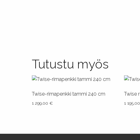
Tutustu myös
Twise-rimapenkki tammi 240 cm
Twise 
1 299,00
€
1 195,0
Tällä
Tällä
tuotteella
tuottee
on
on
useampi
useam