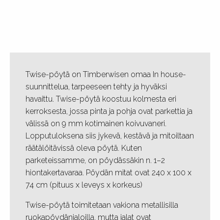
Twise-pöytä on Timberwisen omaa In house-
suunnittelua, tarpeeseen tehty ja hyväksi
havaittu. Twise-pöytä koostuu kolmesta eri
kerroksesta, jossa pinta ja pohja ovat parkettia ja
välissä on 9 mm kotimainen koivuvaneri.
Lopputuloksena siis jykevä, kestävä ja mitoiltaan
räätälöitävissä oleva pöytä. Kuten
parketeissamme, on pöydässäkin n. 1–2
hiontakertavaraa. Pöydän mitat ovat 240 x 100 x
74 cm (pituus x leveys x korkeus)
Twise-pöytä toimitetaan vakiona metallisilla
ruokapöydänjaloilla, mutta jalat ovat