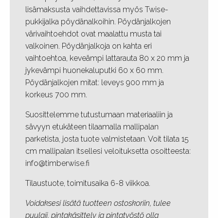
lisämaksusta vaihdettavissa myös Twise-
pukkijalka pöydänalkoihin. Pöydänjalkojen
värivaihtoehdot ovat maalattu musta tai
valkoinen. Pöydänjalkoja on kahta eri
vaihtoehtoa, keveämpi lattarauta 80 x 20 mm ja
jykevämpi huonekaluputki 60 x 60 mm.
Pöydänjalkojen mitat: leveys 900 mm ja
korkeus 700 mm.
Suosittelemme tutustumaan materiaaliin ja
sävyyn etukäteen tilaamalla mallipalan
parketista, josta tuote valmistetaan. Voit tilata 15
cm mallipalan itsellesi veloituksetta osoitteesta:
info@timberwise.fi
Tilaustuote, toimitusaika 6-8 viikkoa.
Voidaksesi lisätä tuotteen ostoskoriin, tulee
puulaji, pintakäsittely ja pintatyöstö olla