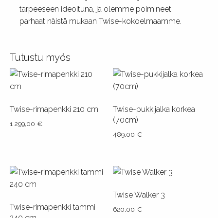
tarpeeseen ideoituna, ja olemme poimineet
parhaat näistä mukaan Twise-kokoelmaamme.
Tutustu myös
Twise-rimapenkki 210 cm
Twise-pukkijalka korkea
(70cm)
1 299,00
€
489,00
€
Tällä
Tällä
tuotteella
tuotteella
on
on
useampi
useampi
muunnelma.
Twise Walker 3
muunnelma.
Voit
Twise-rimapenkki tammi
Voit
620,00
€
tehdä
240 cm