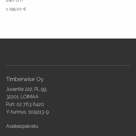
tehdä
valinnat
Tällä
1 299,00
€
valinnat
tuotteen
tuotteella
tuotteen
Tällä
sivulla.
on
sivulla.
tuotteella
useampi
on
muunnelma.
useampi
Voit
muunnelma.
tehdä
Voit
valinnat
tehdä
tuotteen
valinnat
sivulla.
tuotteen
Timberwise Oy
sivulla.
Juvantie 222, PL 99,
32201, LOIMAA
Puh: 02 763 6420
Y-tunnus: 1109113-9
Asiakaspalvelu