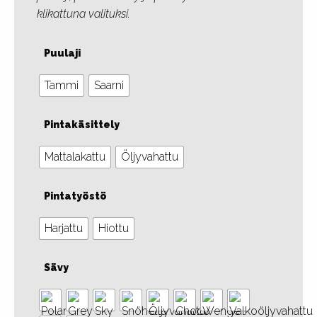
klikattuna valituksi.
Puulaji
Tammi
Saarni
Pintakäsittely
Mattalakattu
Öljyvahattu
Pintatyöstö
Harjattu
Hiottu
Sävy