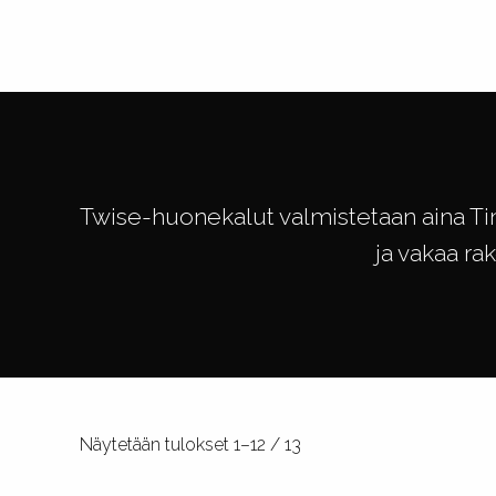
Twise-huonekalut valmistetaan aina T
ja vakaa ra
Näytetään tulokset 1–12 / 13