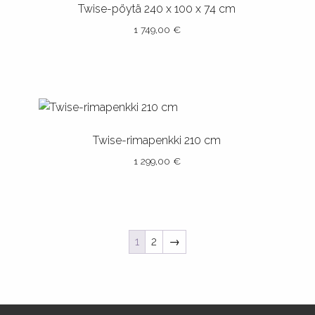
muunnelma.
Twise-pöytä 240 x 100 x 74 cm
Voit
1 749,00
€
tehdä
valinnat
Tällä
tuotteen
tuotteella
sivulla.
on
useampi
muunnelma.
Twise-rimapenkki 210 cm
Voit
1 299,00
€
tehdä
valinnat
Tällä
tuotteen
tuotteella
sivulla.
on
1
2
→
useampi
muunnelma.
Voit
tehdä