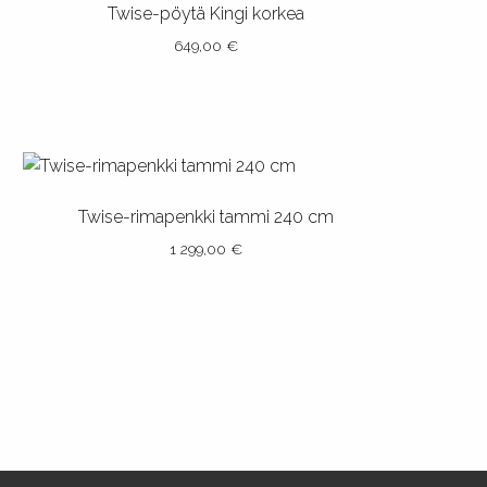
muunnelma.
Twise-pöytä Kingi korkea
Voit
649,00
€
tehdä
valinnat
tuotteen
sivulla.
Twise-rimapenkki tammi 240 cm
1 299,00
€
Tällä
tuotteella
on
useampi
muunnelma.
Voit
tehdä