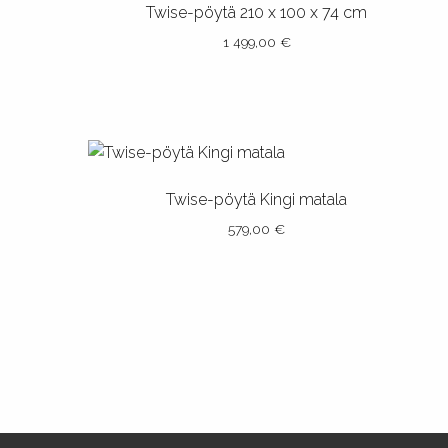
muunnelma.
Twise-pöytä 210 x 100 x 74 cm
Voit
1 499,00
€
tehdä
valinnat
Tällä
tuotteen
tuotteella
sivulla.
on
useampi
muunnelma.
Twise-pöytä Kingi matala
Voit
579,00
€
tehdä
valinnat
Tällä
tuotteen
tuotteella
sivulla.
on
useampi
muunnelma.
Voit
tehdä