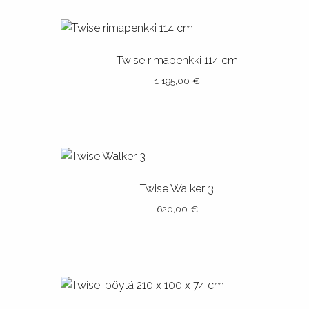
Twise rimapenkki 114 cm
1 195,00
€
Tällä
tuotteella
on
useampi
muunnelma.
Twise Walker 3
Voit
620,00
€
tehdä
valinnat
Tällä
tuotteen
tuotteella
sivulla.
on
useampi