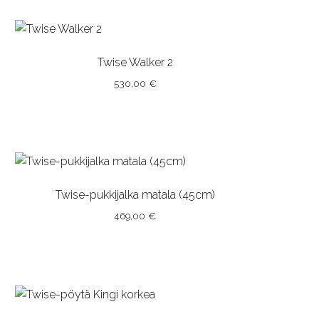
Twise Walker 2
530,00
€
Tällä
tuotteella
on
useampi
muunnelma.
Twise-pukkijalka matala (45cm)
Voit
469,00
€
tehdä
valinnat
Tällä
tuotteen
tuotteella
sivulla.
on
useampi