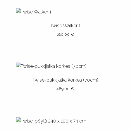
Twise Walker 1
620,00
€
Twise-pukkijalka korkea (70cm)
489,00
€
Tällä
tuotteella
on
useampi