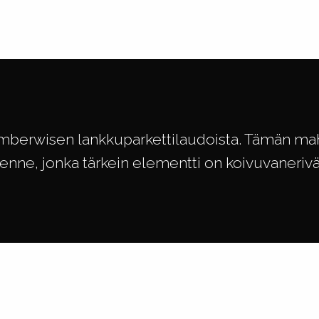
imberwisen lankkuparkettilaudoista. Tämän ma
kenne, jonka tärkein elementti on koivuvaneriväl